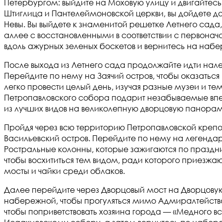
Петербургом: выйдите на Моховую улицу и двигайтесь
Штиглица и Пантелеймоновской церкви, вы дойдете д
Невы. Вы выйдете к знаменитой решетке Летнего сада,
аллее с восстановленными в соответствии с первона
вдоль ажурных зеленых боскетов и вернитесь на наб
После выхода из Летнего сада продолжайте идти нал
Перейдите по нему на Заячий остров, чтобы оказатьс
легко провести целый день, изучая разные музеи и т
Петропавловского собора подарит незабываемые впеч
из лучших видов на великолепную дворцовую панорам
Пройдя через всю территорию Петропавловской крепос
Васильевский остров. Перейдите по нему на легендар
Ростральные колонны, которые зажигаются по праздн
чтобы восхититься тем видом, ради которого приезжа
мосты и чайки среди облаков.
Далее перейдите через Дворцовый мост на Дворцовую
набережной, чтобы прогуляться мимо Адмиралтейства
чтобы поприветствовать хозяина города — «Медного в