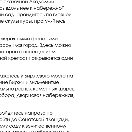
мо сказочной Академии
сь вдоль нее к набережной
ий сад. Пройдитесь по главной
е скульптуры, прогуляйтесь
 невероятными фонарями.
зародился город. Здесь можно
ерритории с посещением
ной крепости открывается один
кажетесь у Биржевого моста на
ание Биржи и знаменитые
еально ровных каменных шаров,
собора, Дворцовая набережная,
ройдитесь направо по
дойти до Сенатской площади,
ому саду к величественному