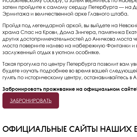
Исаакиевскому собору, а затем вернитесь по набер
затем пройдите к самому сердцу Петербурга — на Д
Эрмитажа и величественной арке Главного штаба.
Пройдя под легендарной аркой, вы выйдете на Невск
храма Спас на Крови, Дома Зингера, памятника Екат
других достопримечательностей до Аничкова моста че
моста поверните налево на набережную Фонтанки и во
заслуженный отдых в уютном особняке.
Такая прогулка по центру Петербурга позволит вам уви
будете изучать подробнее во время вашей следующей 
гулять по историческому центру, останавливайтесь 
Забронировать проживание на официальном сайте
ЗАБРОНИРОВАТЬ
Официальные сайты наших бут