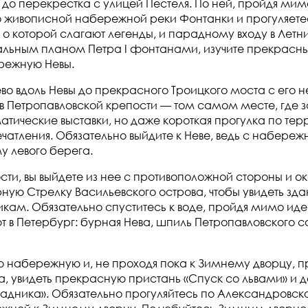
 до перекрестка с улицей Пестеля. По ней, пройдя ми
о живописной набережной реки Фонтанки и прогуляете
 о которой слагают легенды, и парадному входу в Летн
чальным планом Петра I фонтанами, изучите прекрасны
ережную Невы.
ево вдоль Невы до прекрасного Троицкого моста с его
я в Петропавловской крепости — том самом месте, где 
ематические выставки, но даже короткая прогулка по т
атления. Обязательно выйдите к Неве, ведь с набереж
у левого берега.
ти, вы выйдете из нее с противоположной стороны и о
ную Стрелку Васильевского острова, чтобы увидеть зд
икам. Обязательно спуститесь к воде, пройдя мимо ид
ют в Петербург: бурная Нева, шпиль Петропавловского 
 набережную и, не проходя пока к Зимнему дворцу, п
, увидеть прекрасную пристань «Спуск со львами» и 
садника». Обязательно прогуляйтесь по Александровск