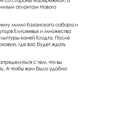
м со стороны набережной, а
нитым атлантам Нового
 нему мимо Казанского собора и
упцов Елисеевых и множества
льптуры коней Клодта. После
ховую, где вас будет ждать
пределиться с тем, что вы
ь. А чтобы вам было удобно