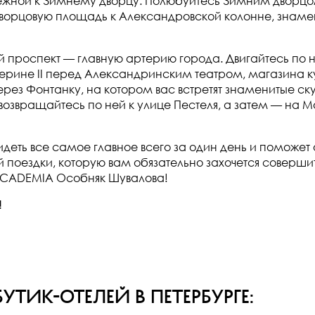
ежной к Зимнему дворцу. Полюбуйтесь Зимним дворцо
ворцовую площадь к Александровской колонне, знаме
ий проспект — главную артерию города. Двигайтесь по
ерине II перед Александринским театром, магазина к
рез Фонтанку, на котором вас встретят знаменитые ску
звращайтесь по ней к улице Пестеля, а затем — на Мо
деть все самое главное всего за один день и поможет о
поездки, которую вам обязательно захочется совершит
в ACADEMIA Особняк Шувалова!
!
ик-отелей в Петербурге: