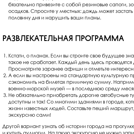
бязательно привезите с собой резиновые сапоги, 
осадков. Спросите у местных: дождь может застать 
половину дня и нарушить ваши планы.
Развлекательная программа
Кстати, о планах. Если вы строите свое будущее 
такое не сработает. Каждый день здесь проводятся
Просмотрите заранее афиши и отметьте интересные
А если вы настроены на стандартную культурную 
сэкономить на билетах приличную сумму. Наприме
военно-морской музей — в последнюю среду меся
Не обязательно приобретать дорогие автобусные т
доступны и так! Со многими зданиями в городе, ко
жизни известных людей. Составьте пеший маршрут, 
экскурсию сами!
Другой вариант узнать об истории города на прогул
и купить аудиогид. На такую экскурсию не нужно зап