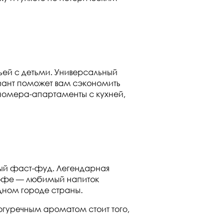
мьей с детьми. Универсальный
риант поможет вам сэкономить
ь номера-апартаменты с кухней,
ный фаст-фуд. Легендарная
 кофе — любимый напиток
одном городе страны.
огуречным ароматом стоит того,