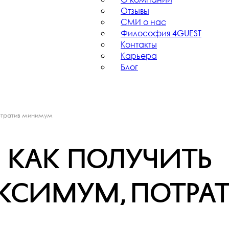
Отзывы
СМИ о нас
Философия 4GUEST
Контакты
Карьера
Блог
потратив минимум
 как получить
ксимум, потра