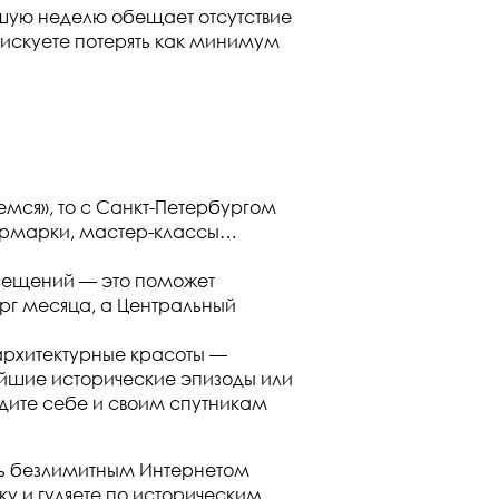
йшую неделю обещает отсутствие
 рискуете потерять как минимум
емся», то с Санкт-Петербургом
, ярмарки, мастер-классы…
осещений — это поможет
рг месяца, а Центральный
 архитектурные красоты —
нейшие исторические эпизоды или
едите себе и своим спутникам
ись безлимитным Интернетом
ку и гуляете по историческим