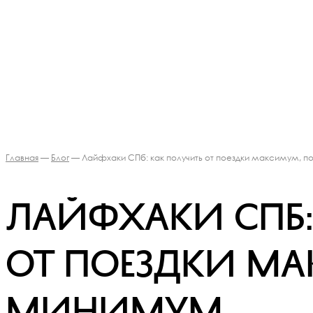
Главная
—
Блог
— Лайфхаки СПб: как получить от поездки максимум, 
Лайфхаки СПб:
от поездки ма
минимум