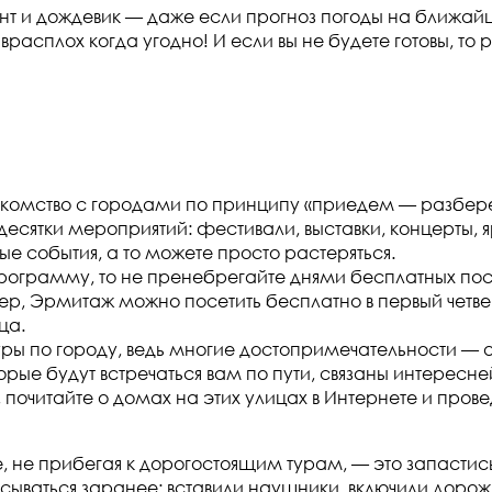
зонт и дождевик — даже если прогноз погоды на ближа
врасплох когда угодно! И если вы не будете готовы, то
знакомство с городами по принципу «приедем — разбер
 десятки мероприятий: фестивали, выставки, концерты
 события, а то можете просто растеряться.
программу, то не пренебрегайте днями бесплатных п
р, Эрмитаж можно посетить бесплатно в первый четве
ца.
уры по городу, ведь многие достопримечательности —
торые будут встречаться вам по пути, связаны интерес
почитайте о домах на этих улицах в Интернете и пров
ке, не прибегая к дорогостоящим турам, — это запаст
исываться заранее: вставили наушники, включили дорож