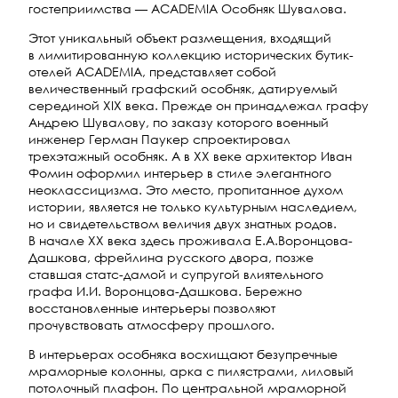
гостеприимства — ACADEMIA Особняк Шувалова.
Этот уникальный объект размещения, входящий
в лимитированную коллекцию исторических бутик-
отелей ACADEMIA, представляет собой
величественный графский особняк, датируемый
серединой XIX века. Прежде он принадлежал графу
Андрею Шувалову, по заказу которого военный
инженер Герман Паукер спроектировал
трехэтажный особняк. А в XX веке архитектор Иван
Фомин оформил интерьер в стиле элегантного
неоклассицизма. Это место, пропитанное духом
истории, является не только культурным наследием,
но и свидетельством величия двух знатных родов.
В начале XX века здесь проживала Е.А.Воронцова-
Дашкова, фрейлина русского двора, позже
ставшая статс-дамой и супругой влиятельного
графа И.И. Воронцова-Дашкова. Бережно
восстановленные интерьеры позволяют
прочувствовать атмосферу прошлого.
В интерьерах особняка восхищают безупречные
мраморные колонны, арка с пилястрами, лиловый
потолочный плафон. По центральной мраморной