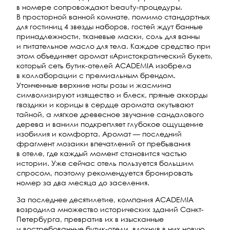
в номере сопровождают beauty-процедуры.
В просторной ванной комнате, помимо стандартных
для гостиниц 4 звезды наборов, гостей ждут банные
принадлежности, тканевые маски, соль для ванны
и питательное масло для тела. Каждое средство при
этом объединяет аромат «Аристократический букет»,
который сеть бутик-отелей ACADEMIA изобрела
в коллаборации с премиальным брендом.
Утонченные верхние ноты розы и жасмина
символизируют изящество и блеск, пряные аккорды
гвоздики и корицы в сердце аромата окутывают
тайной, а мягкое древесное звучание сандалового
дерева и ванили подкрепляет глубокое ощущение
изобилия и комфорта. Аромат — последний
фрагмент мозаики впечатлений от пребывания
в отеле, где каждый момент становится частью
истории. Уже сейчас отель пользуется большим
спросом, поэтому рекомендуется бронировать
номер за два месяца до заселения.
За последнее десятилетие, компания ACADEMIA
возродила множество исторических зданий Санкт-
Петербурга, превратив их в изысканные
и востребованные бутик-отели, вдохнув в них новую