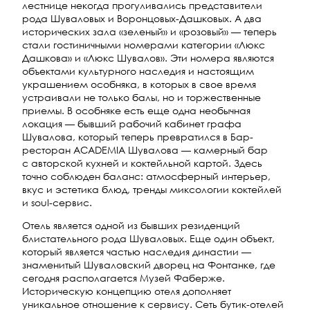
лестнице некогда прогуливались представители
рода Шуваловых и Воронцовых-Дашковых. А два
исторических зала «зеленый» и «розовый» — теперь
стали гостиничными номерами категории «Люкс
Дашкова» и «Люкс Шувалов». Эти номера являются
объектами культурного наследия и настоящим
украшением особняка, в которых в свое время
устраивали не только балы, но и торжественные
приемы. В особняке есть еще одна необычная
локация — бывший рабочий кабинет графа
Шувалова, который теперь превратился в Бар-
ресторан ACADEMIA Шувалова — камерный бар
с авторской кухней и коктейльной картой. Здесь
точно соблюден баланс: атмосферный интерьер,
вкус и эстетика блюд, тренды миксологии коктейлей
и soul-сервис.
Отель является одной из бывших резиденций
блистательного рода Шуваловых. Еще один объект,
который является частью наследия династии —
знаменитый Шуваловский дворец на Фонтанке, где
сегодня располагается Музей Фаберже.
Историческую концепцию отеля дополняет
уникальное отношение к сервису. Сеть бутик-отелей