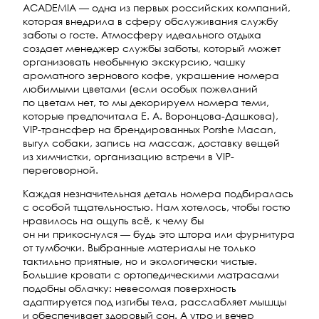
ACADEMIA — одна из первых российских компаний,
которая внедрила в сферу обслуживания службу
заботы о госте. Атмосферу идеального отдыха
создает менеджер службы заботы, который может
организовать необычную экскурсию, чашку
ароматного зернового кофе, украшение номера
любимыми цветами (если особых пожеланий
по цветам нет, то мы декорируем номера теми,
которые предпочитала Е. А. Воронцова-Дашкова),
VIP-трансфер на брендированных Porshe Macan,
выгул собаки, запись на массаж, доставку вещей
из химчистки, организацию встречи в VIP-
переговорной.
Каждая незначительная деталь номера подбиралась
с особой тщательностью. Нам хотелось, чтобы гостю
нравилось на ощупь всё, к чему бы
он ни прикоснулся — будь это штора или фурнитура
от тумбочки. Выбранные материалы не только
тактильно приятные, но и экологически чистые.
Большие кровати с ортопедическими матрасами
подобны облачку: невесомая поверхность
адаптируется под изгибы тела, расслабляет мышцы
и обеспечивает здоровый сон. А утро и вечер