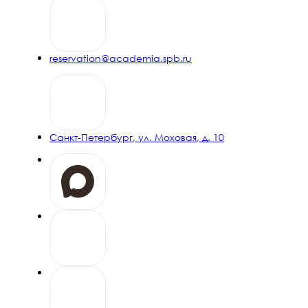
Скидка 20% на проживание от 5 ночей
ПОДРОБНЕЕ
reservation@academia.spb.ru
День рождения
Специальные привилегии для именинников и скидка 15% от
2 ночей
Санкт-Петербург, ул. Моховая, д. 10
ПОДРОБНЕЕ
Свадебное предложение
в Особняке Шувалова
Особый сценарий для дня вашей свадьбы в графском
особняке
ПОДРОБНЕЕ
Командировка