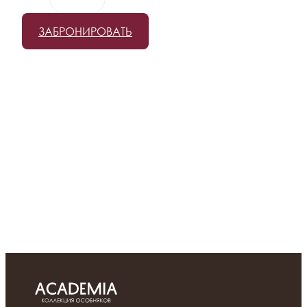
Рабочая поездка, где о вас уже позаботились
ЗАБРОНИРОВАТЬ
ПОДРОБНЕЕ
РЖД Бонус
Скидка 15% на тариф Завтрак включен по программе
лояльности РЖД
ПОДРОБНЕЕ
Семейное путешествие
Семейная поездка - маленькое приключение для всех
ПОДРОБНЕЕ