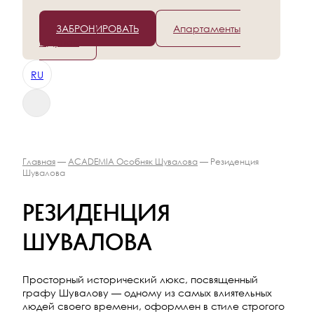
+7 (812) 565-96-50
ЗАБРОНИРОВАТЬ
Апартаменты
в Дубае
RU
Главная
—
ACADEMIA Особняк Шувалова
— Резиденция
Шувалова
Резиденция
Шувалова
Просторный исторический люкс, посвященный
графу Шувалову — одному из самых влиятельных
людей своего времени, оформлен в стиле строгого