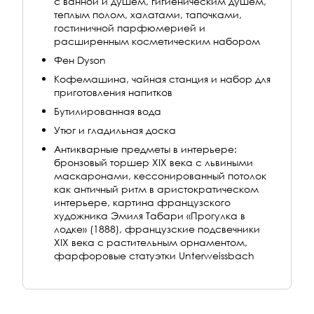
с ванной и душем, гигиеническим душем,
теплым полом, халатами, тапочками,
гостиничной парфюмерией и
расширенным косметическим набором
Фен Dyson
Кофемашина, чайная станция и набор для
приготовления напитков
Бутилированная вода
Утюг и гладильная доска
Антикварные предметы в интерьере:
бронзовый торшер XIX века с львиными
маскаронами, кессонированный потолок
как античный ритм в аристократическом
интерьере, картина французского
художника Эмиля Табари «Прогулка в
лодке» (1888), французские подсвечники
XIX века с растительным орнаментом,
фарфоровые статуэтки Unterweissbach