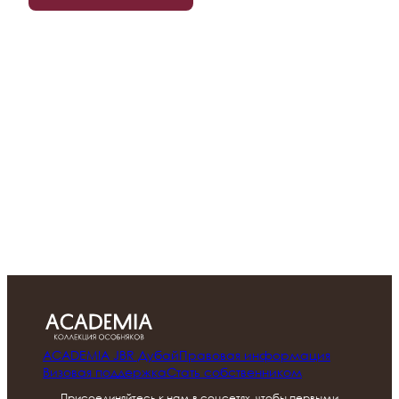
ПОДРОБНЕЕ
Командировка
Рабочая поездка, где о вас уже позаботились
ПОДРОБНЕЕ
РЖД Бонус
Скидка 15% на тариф Завтрак включен по программе
лояльности РЖД
ПОДРОБНЕЕ
ACADEMIA JBR Дубай
Правовая информация
Визовая поддержка
Стать собственником
Присоединяйтесь к нам в соцсетях, чтобы первыми