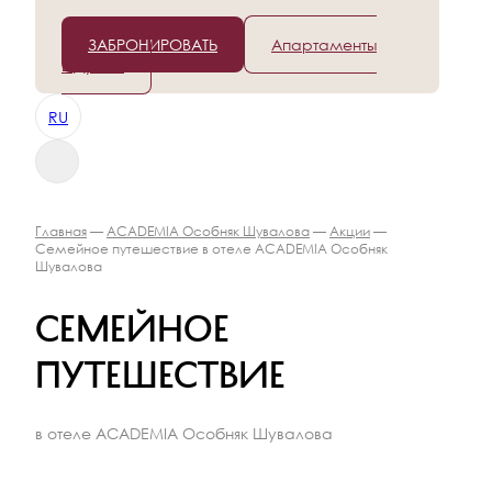
+7 (812) 565-96-50
ЗАБРОНИРОВАТЬ
Апартаменты
в Дубае
RU
Главная
—
ACADEMIA Особняк Шувалова
—
Акции
—
Семейное путешествие в отеле ACADEMIA Особняк
Шувалова
Семейное
путешествие
в отеле ACADEMIA Особняк Шувалова