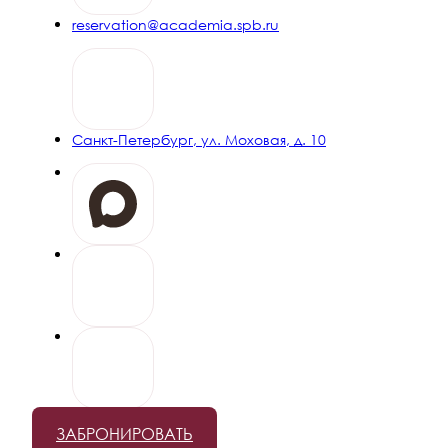
ПОДРОБНЕЕ
reservation@academia.spb.ru
Длительное проживание
Скидка 20% на проживание от 5 ночей
Санкт-Петербург, ул. Моховая, д. 10
ПОДРОБНЕЕ
День рождения
Специальные привилегии для именинников и скидка 15% от
2 ночей
ПОДРОБНЕЕ
Свадебное предложение
в Особняке Шувалова
Особый сценарий для дня вашей свадьбы в графском
особняке
ЗАБРОНИРОВАТЬ